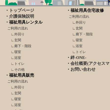
・
トップページ
・福祉用具住宅改修
・
介護保険説明
ご利用の流れ
・福祉用具レンタル
∟外回り
ご利用の流れ
∟玄関
∟外回り
∟廊下・階段
∟玄関
∟寝室
∟廊下・階段
∟浴室
∟寝室
∟トイレ
・
絆-ONE-
∟浴室
・
会社概要(アクセスマ
∟トイレ
・
お問い合わせ
∟その他
・福祉用具販売
ご利用の流れ
∟外回り
∟玄関
∟寝室
∟浴室