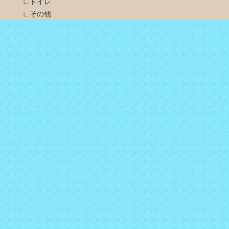
∟トイレ
∟その他