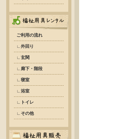
ご利用の流れ
∟外回り
∟玄関
∟廊下・階段
∟寝室
∟浴室
∟トイレ
∟その他