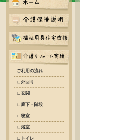
ご利用の流れ
∟外回り
∟玄関
∟廊下・階段
∟寝室
∟浴室
∟トイレ