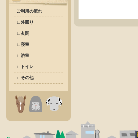
ご利用の流れ
∟外回り
∟玄関
∟寝室
∟浴室
∟トイレ
∟その他