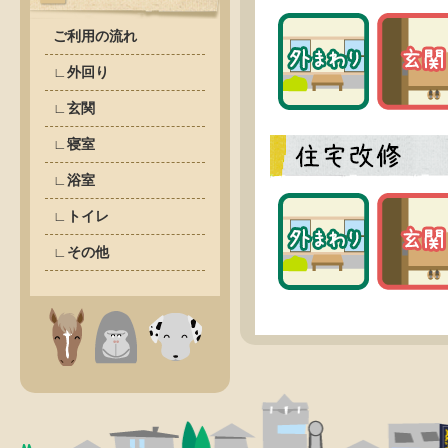
ご利用の流れ
∟外回り
∟玄関
∟寝室
∟浴室
∟トイレ
∟その他