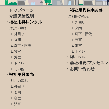
・
トップページ
・福祉用具住宅改修
・
介護保険説明
ご利用の流れ
・福祉用具レンタル
∟外回り
ご利用の流れ
∟玄関
∟外回り
∟廊下・階段
∟玄関
∟寝室
∟廊下・階段
∟浴室
∟寝室
∟トイレ
・
絆-ONE-
∟浴室
・
会社概要(アクセスマ
∟トイレ
・
お問い合わせ
∟その他
・福祉用具販売
ご利用の流れ
∟外回り
∟玄関
∟寝室
∟浴室