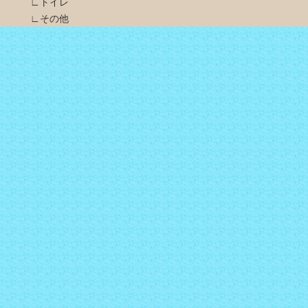
∟トイレ
∟その他