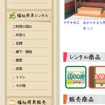
ヤザキ化工 あがりかまち
ご利用の流れ
あっぷ
∟外回り
∟玄関
∟廊下・階段
∟寝室
∟浴室
∟トイレ
∟その他