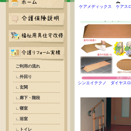
ケアメディックス ケアス
ご利用の流れ
∟外回り
シンエイテクノ ダイヤスロ
∟玄関
∟廊下・階段
∟寝室
∟浴室
∟トイレ