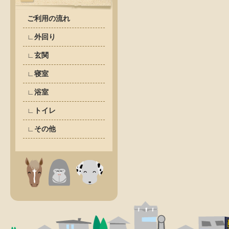
ご利用の流れ
∟外回り
∟玄関
∟寝室
∟浴室
∟トイレ
∟その他