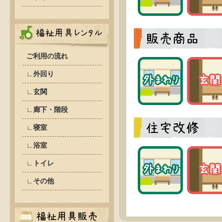
ご利用の流れ
∟外回り
∟玄関
∟廊下・階段
∟寝室
∟浴室
∟トイレ
∟その他