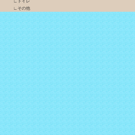
∟トイレ
∟その他