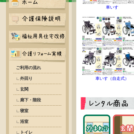
車いす
ご利用の流れ
∟外回り
車いす（自走式）
∟玄関
∟廊下・階段
∟寝室
∟浴室
∟トイレ