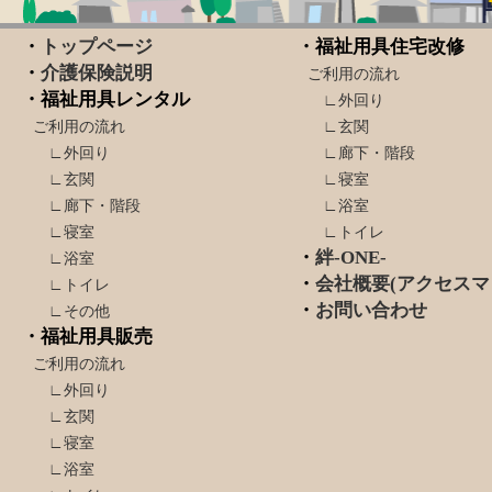
・
トップページ
・福祉用具住宅改修
・
介護保険説明
ご利用の流れ
・福祉用具レンタル
∟外回り
ご利用の流れ
∟玄関
∟外回り
∟廊下・階段
∟玄関
∟寝室
∟廊下・階段
∟浴室
∟寝室
∟トイレ
・
絆-ONE-
∟浴室
・
会社概要(アクセスマ
∟トイレ
・
お問い合わせ
∟その他
・福祉用具販売
ご利用の流れ
∟外回り
∟玄関
∟寝室
∟浴室