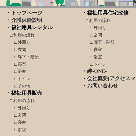
・
トップページ
・福祉用具住宅改修
・
介護保険説明
ご利用の流れ
・福祉用具レンタル
∟外回り
ご利用の流れ
∟玄関
∟外回り
∟廊下・階段
∟玄関
∟寝室
∟廊下・階段
∟浴室
∟寝室
∟トイレ
・
絆-ONE-
∟浴室
・
会社概要(アクセスマ
∟トイレ
・
お問い合わせ
∟その他
・福祉用具販売
ご利用の流れ
∟外回り
∟玄関
∟寝室
∟浴室