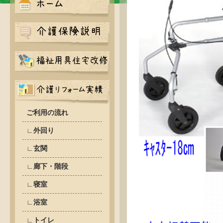
ご利用の流れ
∟外回り
∟玄関
∟廊下・階段
∟寝室
∟浴室
∟トイレ