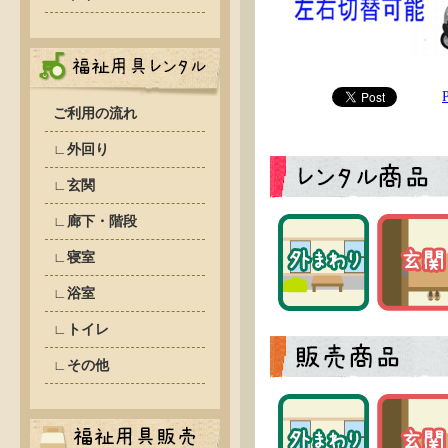
ご利用の流れ
∟外回り
∟玄関
∟廊下・階段
∟寝室
∟浴室
∟トイレ
∟その他