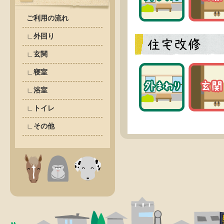
ご利用の流れ
∟外回り
∟玄関
∟寝室
∟浴室
∟トイレ
∟その他