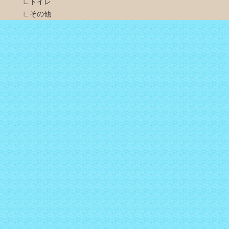
∟トイレ
∟その他