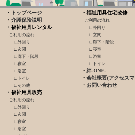
・
トップページ
・福祉用具住宅改修
・
介護保険説明
ご利用の流れ
・福祉用具レンタル
∟外回り
ご利用の流れ
∟玄関
∟外回り
∟廊下・階段
∟玄関
∟寝室
∟廊下・階段
∟浴室
∟寝室
∟トイレ
・
絆-ONE-
∟浴室
・
会社概要(アクセスマ
∟トイレ
・
お問い合わせ
∟その他
・福祉用具販売
ご利用の流れ
∟外回り
∟玄関
∟寝室
∟浴室