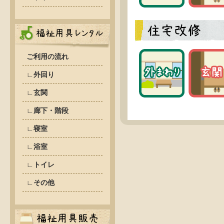
ご利用の流れ
∟外回り
∟玄関
∟廊下・階段
∟寝室
∟浴室
∟トイレ
∟その他