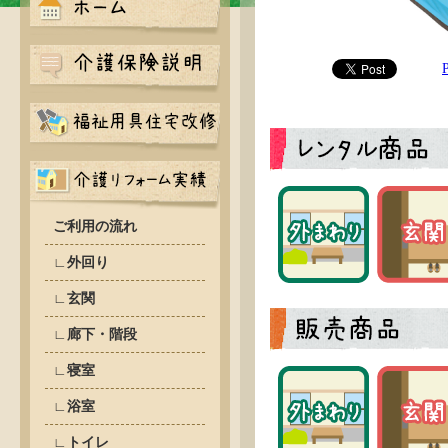
ご利用の流れ
∟外回り
∟玄関
∟廊下・階段
∟寝室
∟浴室
∟トイレ