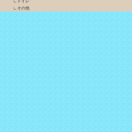
∟トイレ
∟その他