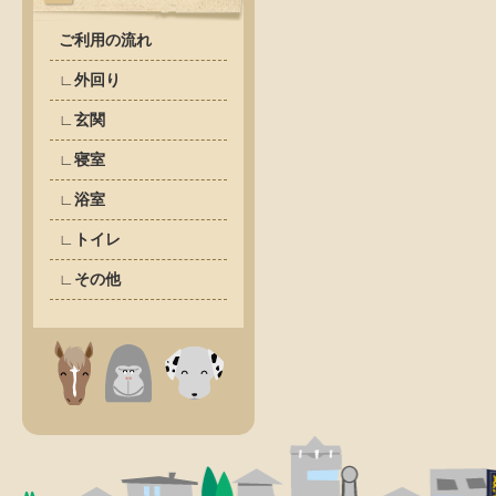
ご利用の流れ
∟外回り
∟玄関
∟寝室
∟浴室
∟トイレ
∟その他