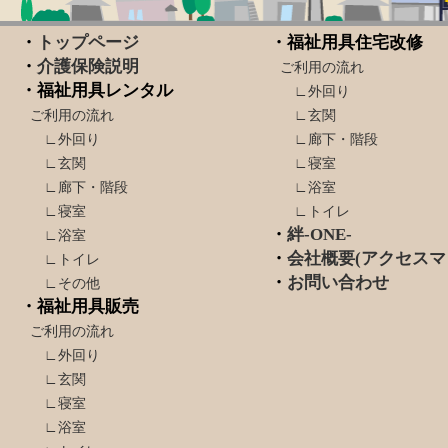
・
トップページ
・福祉用具住宅改修
・
介護保険説明
ご利用の流れ
・福祉用具レンタル
∟外回り
ご利用の流れ
∟玄関
∟外回り
∟廊下・階段
∟玄関
∟寝室
∟廊下・階段
∟浴室
∟寝室
∟トイレ
・
絆-ONE-
∟浴室
・
会社概要(アクセスマ
∟トイレ
・
お問い合わせ
∟その他
・福祉用具販売
ご利用の流れ
∟外回り
∟玄関
∟寝室
∟浴室