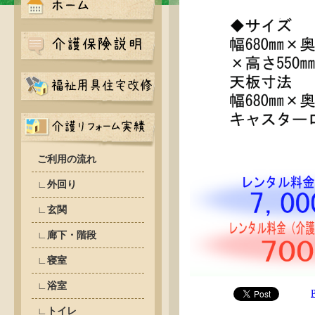
ご利用の流れ
∟外回り
∟玄関
∟廊下・階段
∟寝室
∟浴室
∟トイレ