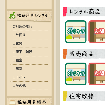
ご利用の流れ
∟外回り
∟玄関
∟廊下・階段
∟寝室
∟浴室
∟トイレ
∟その他