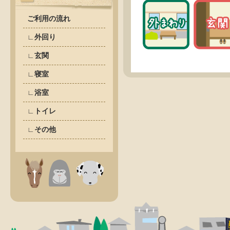
ご利用の流れ
∟外回り
∟玄関
∟寝室
∟浴室
∟トイレ
∟その他