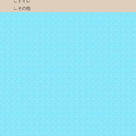
∟トイレ
∟その他